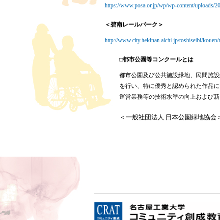
https://www.posa.or.jp/wp/wp-content/uploads
＜碧南レールパーク＞
http://www.city.hekinan.aichi.jp/toshiseibi/kouen/
□都市公園等コンクールとは
都市公園及び公共施設緑地、民間施設
を行い、特に優秀と認められた作品に
運営業務等の技術水準の向上および新
＜一般社団法人 日本公園緑地協会