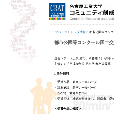
トップページ
>
トップ情報
>
都市公園等コンク
都市公園等コンクール国土交
当センター（三矢 勝司、斉藤祐子）が関わ
主催する「平成30年度 第34回 都市公
□ 設計部門
・受賞作品：碧南レールパーク
・対象施設：碧南レールパーク
・所在地：愛知県碧南市
・受賞団体：株式会社オオバ、碧南市、愛知
＜受賞作品の概要＞